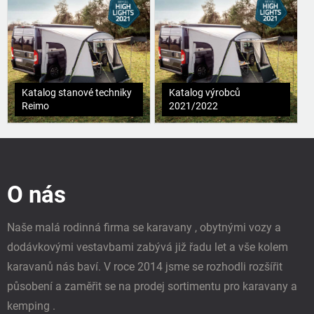
Katalog stanové techniky
Katalog výrobců
Reimo
2021/2022
Z
á
p
O nás
a
t
í
Naše malá rodinná firma se karavany , obytnými vozy a
dodávkovými vestavbami zabývá již řadu let a vše kolem
karavanů nás baví. V roce 2014 jsme se rozhodli rozšířit
působení a zaměřit se na prodej sortimentu pro karavany a
kemping .