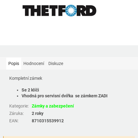
Popis
Hodnocení
Diskuze
Kompletní zámek
Se 2 klíči
Vhodná pro servisní dvířka se zámkem ZADI
Kategorie
:
Zámky a zabezpečení
Záruka
:
2 roky
EAN
:
8710315539912