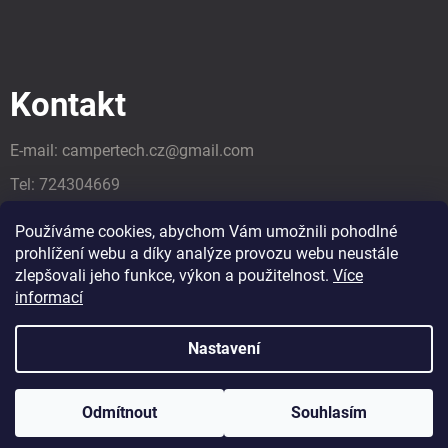
Kontakt
E-mail:
campertech.cz
@
gmail.com
Tel:
724304669
Tel:
724304669
Používáme cookies, abychom Vám umožnili pohodlné
prohlížení webu a díky analýze provozu webu neustále
zlepšovali jeho funkce, výkon a použitelnost.
Více
informací
Nastavení
Odmítnout
Souhlasím