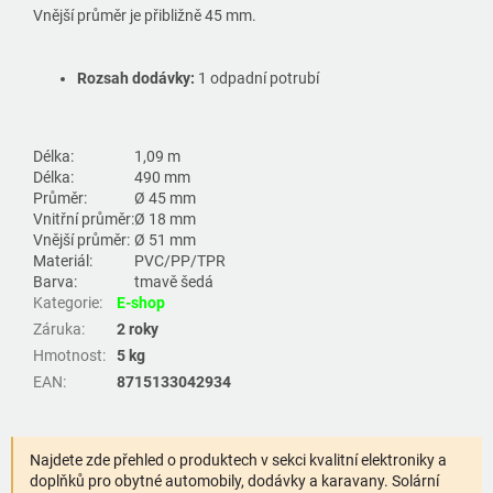
Vnější průměr je přibližně 45 mm.
Rozsah dodávky:
1 odpadní potrubí
Délka:
1,09 m
Délka:
490 mm
Průměr:
Ø 45 mm
Vnitřní průměr:
Ø 18 mm
Vnější průměr:
Ø 51 mm
Materiál:
PVC/PP/TPR
Barva:
tmavě šedá
Kategorie
:
E-shop
Záruka
:
2 roky
Hmotnost
:
5 kg
EAN
:
8715133042934
Najdete zde přehled o produktech v sekci kvalitní elektroniky a
doplňků pro obytné automobily, dodávky a karavany. Solární