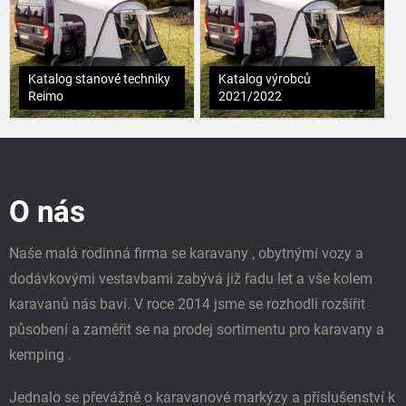
Katalog stanové techniky
Katalog výrobců
Reimo
2021/2022
Z
á
p
O nás
a
t
í
Naše malá rodinná firma se karavany , obytnými vozy a
dodávkovými vestavbami zabývá již řadu let a vše kolem
karavanů nás baví. V roce 2014 jsme se rozhodli rozšířit
působení a zaměřit se na prodej sortimentu pro karavany a
kemping .
Jednalo se převážně o karavanové markýzy a příslušenství k