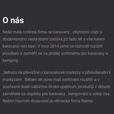
Z
á
p
O nás
a
t
í
Naše malá rodinná firma se karavany , obytnými vozy a
dodávkovými vestavbami zabývá již řadu let a vše kolem
karavanů nás baví. V roce 2014 jsme se rozhodli rozšířit
působení a zaměřit se na prodej sortimentu pro karavany a
kemping .
Jednalo se převážně o karavanové markýzy a příslušenství k
markýzám . Během let jsme máš sortiment rozšířili a v
současné době nabízíme široké spektrum produktů v oblasti
zaměřené na doplňky pro karavany , kempování a volný čas.
Naším hlavním dodavatel je německá firma Reimo