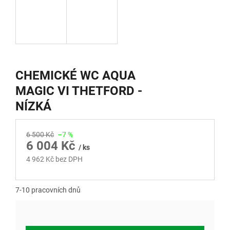
CHEMICKÉ WC AQUA
MAGIC VI THETFORD -
NÍZKÁ
6 500 Kč
–7 %
6 004 Kč
/ ks
4 962 Kč bez DPH
Měrná
cena:
7-10 pracovních dnů