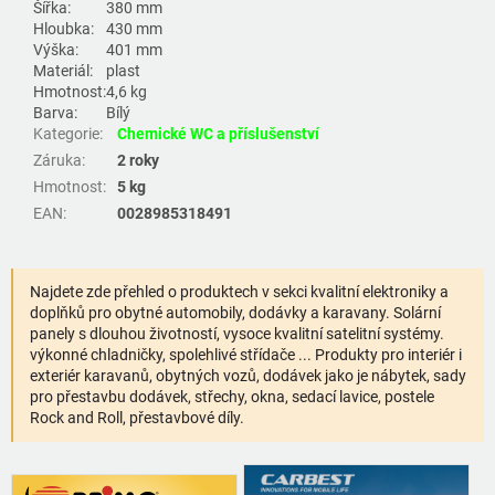
Šířka:
380 mm
Hloubka:
430 mm
Výška:
401 mm
Materiál:
plast
Hmotnost:
4,6 kg
Barva:
Bílý
Kategorie
:
Chemické WC a příslušenství
Záruka
:
2 roky
Hmotnost
:
5 kg
EAN
:
0028985318491
Najdete zde přehled o produktech v sekci kvalitní elektroniky a
doplňků pro obytné automobily, dodávky a karavany. Solární
panely s dlouhou životností, vysoce kvalitní satelitní systémy.
výkonné chladničky, spolehlivé střídače ... Produkty pro interiér i
exteriér karavanů, obytných vozů, dodávek jako je nábytek, sady
pro přestavbu dodávek, střechy, okna, sedací lavice, postele
Rock and Roll, přestavbové díly.