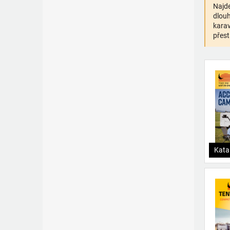
Najde
dlouh
karav
přest
Kata