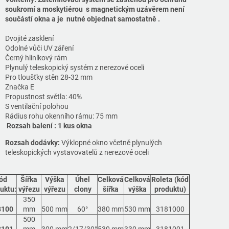
soukromí a moskytiérou s magnetickým uzávěrem není
součástí okna a je nutné objednat samostatně .
Dvojité zasklení
Odolné vůči UV záření
Černý hliníkový rám
Plynulý teleskopický systém z nerezové oceli
Pro tloušťky stěn 28-32 mm
Značka E
Propustnost světla: 40%
S ventilační polohou
Rádius rohu okenního rámu: 75 mm
Rozsah balení : 1 kus okna
Rozsah dodávky:
Výklopné okno včetně plynulých
teleskopických vystavovatelů z nerezové oceli
ód
Šířka
Výška
Úhel
Celková
Celková
Roleta (kód
uktu:
výřezu
výřezu
clony
šířka
výška
produktu)
350
8100
mm
500 mm
60°
380 mm
530 mm
3181000
500
8101
mm
300 mm
2/17/30°
530 mm
330 mm
3181001