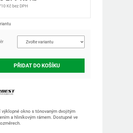
710 Kč
bez DPH
á
riantu
ěr
PŘIDAT DO KOŠÍKU
 výklopné okno s tónovaným dvojitým
ením a hliníkovým rámem. Dostupné ve
rozměrech.