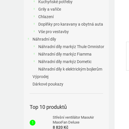
p
Kuchyňské potřeby
a
Grily a vařiče
n
Chlazení
e
Doplňky pro karavany a obytná auta
l
Vše pro vestavby
Náhradní díly
Náhradní díly markýz Thule Omnistor
Náhradní díly markýz Fiamma
Náhradní díly markýz Dometic
Náhradní díly k elektrickým bojlerům
Výprodej
Dárkové poukazy
Top 10 produktů
Střešní ventilátor MaxxAir
MaxxFan Deluxe
8 820 Kč