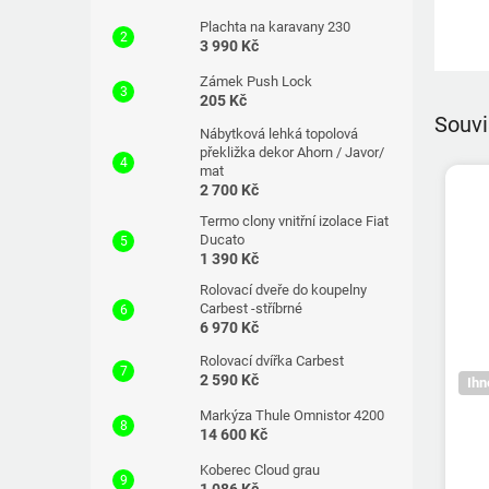
Plachta na karavany 230
3 990 Kč
Zámek Push Lock
205 Kč
Souvi
Nábytková lehká topolová
překližka dekor Ahorn / Javor/
mat
2 700 Kč
Termo clony vnitřní izolace Fiat
Ducato
1 390 Kč
Rolovací dveře do koupelny
Carbest -stříbrné
6 970 Kč
Rolovací dvířka Carbest
2 590 Kč
Ihn
Markýza Thule Omnistor 4200
14 600 Kč
Koberec Cloud grau