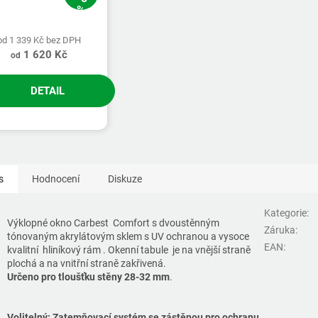
%
od 1 339 Kč bez DPH
1 620 Kč
od
DETAIL
s
Hodnocení
Diskuze
Kategorie
:
Výklopné okno Carbest Comfort s dvoustěnným
Záruka
:
tónovaným akrylátovým sklem s UV ochranou a vysoce
EAN
:
kvalitní hliníkový rám . Okenní tabule je na vnější straně
plochá a na vnitřní straně zakřivená.
Určeno pro tloušťku stěny 28-32 mm
.
Volitelný: Zatemňovací systém se zástěnou pro ochranu