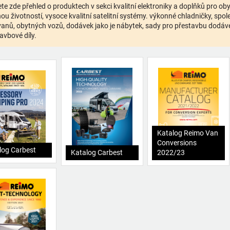
te zde přehled o produktech v sekci kvalitní elektroniky a doplňků pro o
ou životností, vysoce kvalitní satelitní systémy. výkonné chladničky, spolehl
anů, obytných vozů, dodávek jako je nábytek, sady pro přestavbu dodávek,
avbové díly.
Katalog Reimo Van
Conversions
log Carbest
Katalog Carbest
2022/23