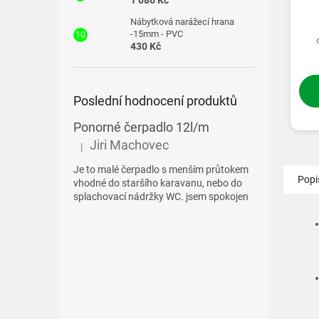
1 086 Kč
Nábytková narážecí hrana
-15mm - PVC
430 Kč
Poslední hodnocení produktů
Ponorné čerpadlo 12l/m
Jiri Machovec
|
Hodnocení produktu je 5 z 5 hvězdiček.
Je to malé čerpadlo s menším průtokem
Popi
vhodné do staršího karavanu, nebo do
splachovací nádržky WC. jsem spokojen