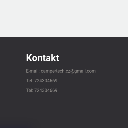
Kontakt
E-mail:
campertech.cz
@
gmail.com
Tel:
724304669
Tel:
724304669