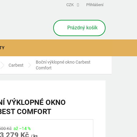
CZK
Přihlášení
NÁKUPNÍ
Prázdný košík
KOŠÍK
TY
Boční výklopné okno Carbest
Carbest
Comfort
NÍ VÝKLOPNÉ OKNO
BEST COMFORT
500 Kč
až –14 %
3 279 Kč
/ ks