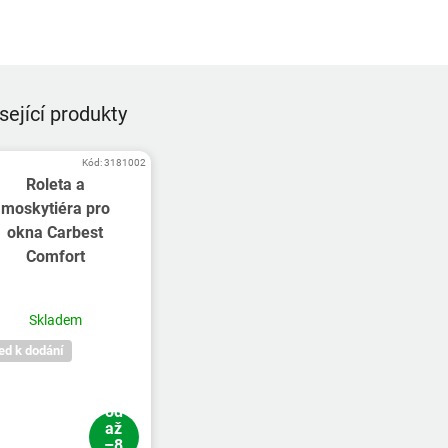
sející produkty
Kód:
3181002
Roleta a
moskytiéra pro
okna Carbest
Comfort
Skladem
ed k dodání
od
až
–8