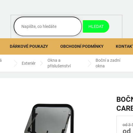
HLEDAT
DÁRKOVÉ POUKAZY
OBCHODNÍ PODMÍNKY
KONTAK
á
Okna a
Boční a zadní
Exteriér
příslušenství
okna
BOČ
CAR
od 3 
od