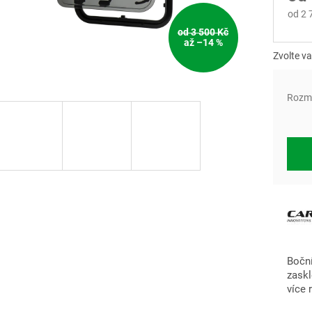
od
2 
od 3 500 Kč
Měrn
až –14 %
cena:
Zvolte va
Rozm
Boční
zaskl
více 