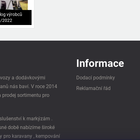
log výrobců
1/2022
Informace
i vozy a dodávkovými
Dodací podmínky
vanů nás baví. V roce 2014
Reklamační řád
a prodej sortimentu pro
slušenství k markýzám .
asné době nabízíme široké
y pro karavany , kempování