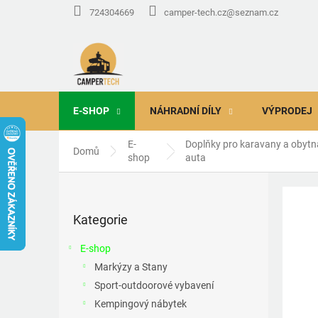
Přejít
724304669
camper-tech.cz@seznam.cz
na
obsah
E-SHOP
NÁHRADNÍ DÍLY
VÝPRODEJ
E-
Doplňky pro karavany a obytn
Domů
shop
auta
P
o
Přeskočit
s
Kategorie
kategorie
t
r
E-shop
a
Markýzy a Stany
n
Sport-outdoorové vybavení
n
í
Kempingový nábytek