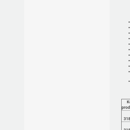
K
prod
31
31