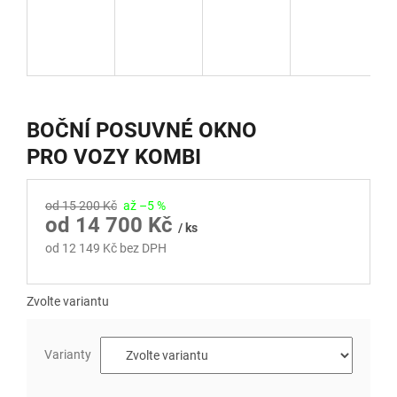
BOČNÍ POSUVNÉ OKNO
PRO VOZY KOMBI
od 15 200 Kč
až –5 %
od
14 700 Kč
/ ks
od
12 149 Kč
bez DPH
Měrná
cena:
Zvolte variantu
Varianty