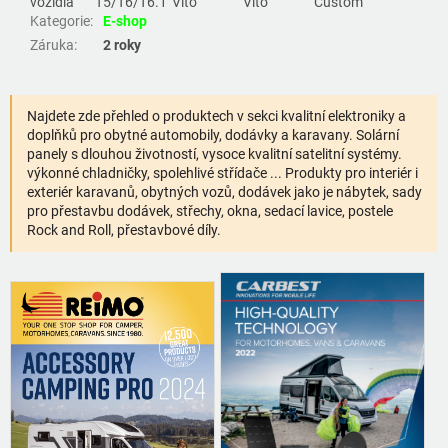
vozidla
T5/T6/T6.1
Vito
Vito
Custom
Kategorie
:
E-shop
Záruka
:
2 roky
Najdete zde přehled o produktech v sekci kvalitní elektroniky a
doplňků pro obytné automobily, dodávky a karavany. Solární
panely s dlouhou životností, vysoce kvalitní satelitní systémy.
výkonné chladničky, spolehlivé střídače ... Produkty pro interiér i
exteriér karavanů, obytných vozů, dodávek jako je nábytek, sady
pro přestavbu dodávek, střechy, okna, sedací lavice, postele
Rock and Roll, přestavbové díly.