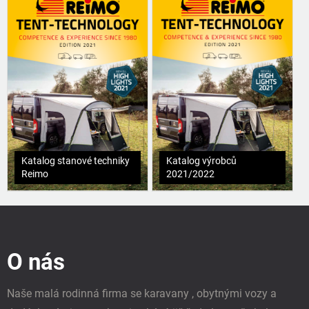
Katalog stanové techniky
Katalog výrobců
Reimo
2021/2022
Z
á
p
O nás
a
t
í
Naše malá rodinná firma se karavany , obytnými vozy a