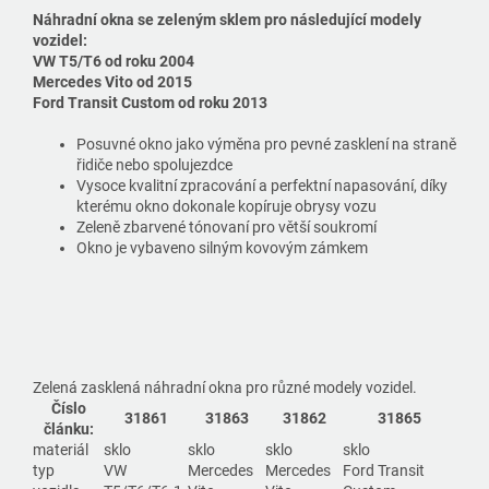
Náhradní okna se zeleným sklem pro následující modely
vozidel:
VW T5/T6 od roku 2004
Mercedes Vito od 2015
Ford Transit Custom od roku 2013
Posuvné okno jako výměna pro pevné zasklení na straně
řidiče nebo spolujezdce
Vysoce kvalitní zpracování a perfektní napasování, díky
kterému okno dokonale kopíruje obrysy vozu
Zeleně zbarvené tónovaní pro větší soukromí
Okno je vybaveno silným kovovým zámkem
Zelená zasklená náhradní okna pro různé modely vozidel.
Číslo
31861
31863
31862
31865
článku:
materiál
sklo
sklo
sklo
sklo
typ
VW
Mercedes
Mercedes
Ford Transit